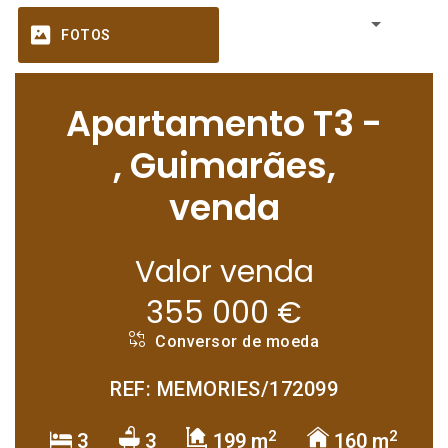
FOTOS
Apartamento T3 -
, Guimarães,
venda
Valor venda
355 000 €
Conversor de moeda
REF: MEMORIES/172099
2
2
3
3
199 m
160 m