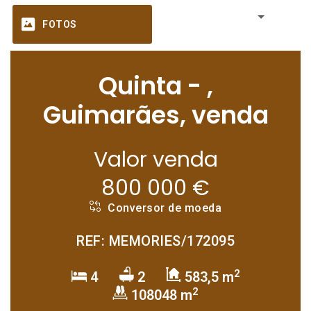
FOTOS
Quinta - ,
Guimarães, venda
Valor venda
800 000 €
Conversor de moeda
REF: MEMORIES/172095
2
4
2
583,5 m
2
108048 m